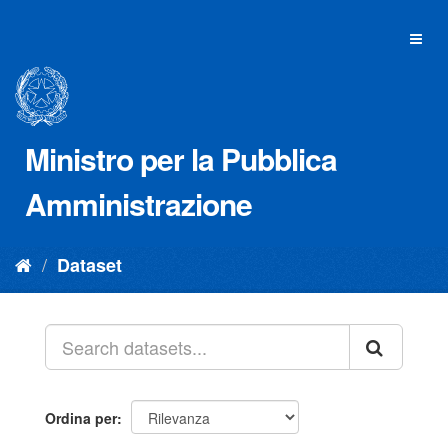
Salta
al
Toggl
contenuto
naviga
Ministro per la Pubblica
Amministrazione
Dataset
Ordina per