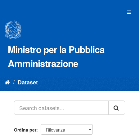
Salta
al
Toggl
contenuto
naviga
Ministro per la Pubblica
Amministrazione
Dataset
Ordina per