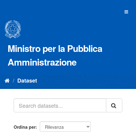
Salta
al
Toggl
contenuto
naviga
Ministro per la Pubblica
Amministrazione
Dataset
Ordina per