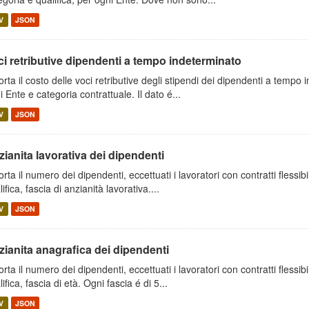
V
JSON
i retributive dipendenti a tempo indeterminato
orta il costo delle voci retributive degli stipendi dei dipendenti a tempo 
i Ente e categoria contrattuale. Il dato é...
V
JSON
ianita lavorativa dei dipendenti
orta il numero dei dipendenti, eccettuati i lavoratori con contratti flessib
ifica, fascia di anzianità lavorativa....
V
JSON
ianita anagrafica dei dipendenti
orta il numero dei dipendenti, eccettuati i lavoratori con contratti flessib
ifica, fascia di età. Ogni fascia é di 5...
V
JSON