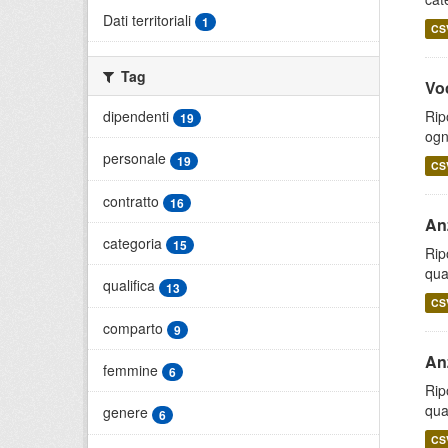
Dati territoriali
1
CS
Tag
Voc
dipendenti
Rip
19
ogn
personale
19
CS
contratto
16
Anz
categoria
15
Rip
qual
qualifica
13
CS
comparto
9
Anz
femmine
6
Rip
qual
genere
6
CS