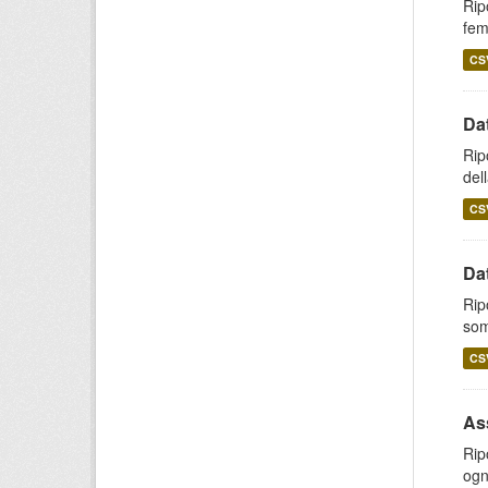
Rip
fem
CS
Da
Rip
del
CS
Dat
Rip
som
CS
As
Rip
ogn