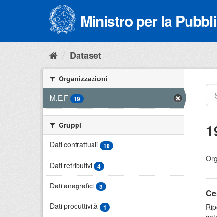
Salta
al
Ministro per la Pubb
contenuto
Dataset
Organizzazioni
M.E.F
19
Gruppi
1
Dati contrattuali
10
Org
Dati retributivi
4
Dati anagrafici
3
Ce
Dati produttività
Rip
1
cat