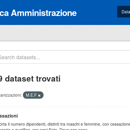
lica Amministrazione
Data
9 dataset trovati
anizzazioni:
M.E.F
ssazioni
orta il numero dipendenti, distinti tra maschi e femmine, con cessazione
egoria e qualifica, per ogni Ente. Dove non sono...