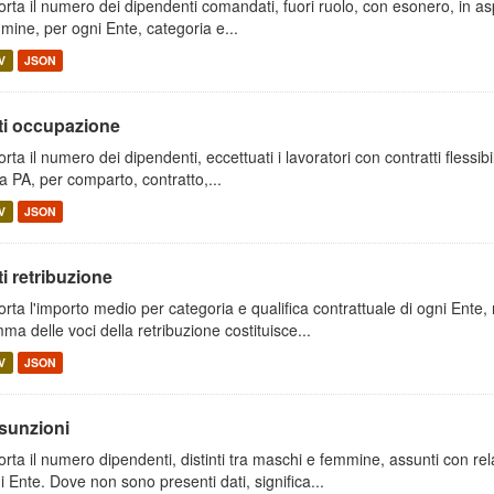
orta il numero dei dipendenti comandati, fuori ruolo, con esonero, in aspett
mine, per ogni Ente, categoria e...
V
JSON
ti occupazione
orta il numero dei dipendenti, eccettuati i lavoratori con contratti flessib
la PA, per comparto, contratto,...
V
JSON
i retribuzione
orta l'importo medio per categoria e qualifica contrattuale di ogni Ente, 
ma delle voci della retribuzione costituisce...
V
JSON
sunzioni
orta il numero dipendenti, distinti tra maschi e femmine, assunti con rel
i Ente. Dove non sono presenti dati, significa...