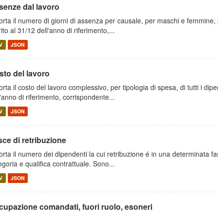
senze dal lavoro
orta il numero di giorni di assenza per causale, per maschi e femmine, pe
rito al 31/12 dell'anno di riferimento,...
V
JSON
sto del lavoro
orta il costo del lavoro complessivo, per tipologia di spesa, di tutti i dipe
l'anno di riferimento, corrispondente...
V
JSON
ce di retribuzione
orta il numero dei dipendenti la cui retribuzione é in una determinata fa
egoria e qualifica contrattuale. Sono...
V
JSON
cupazione comandati, fuori ruolo, esoneri