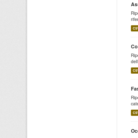
As
Rip
rife
CS
Co
Rip
del
CS
Fas
Rip
cat
CS
Oc