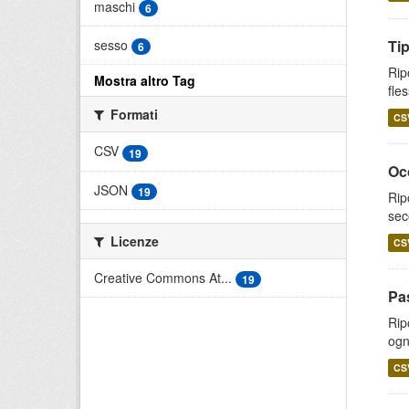
maschi
6
sesso
Tip
6
Rip
Mostra altro Tag
fle
Formati
CS
CSV
19
Occ
JSON
19
Rip
sec
Licenze
CS
Creative Commons At...
19
Pas
Rip
ogn
CS