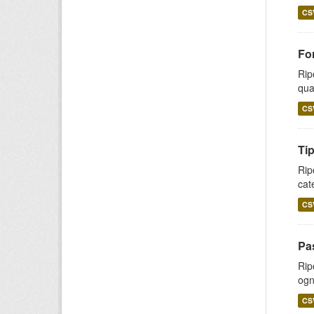
CS
Fo
Rip
qual
CS
Tip
Rip
cat
CS
Pas
Rip
ogn
CS