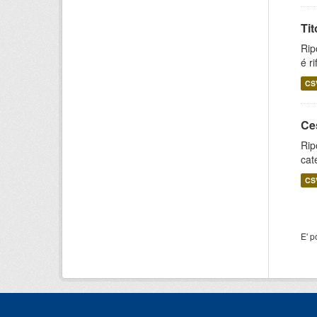
Tit
Rip
é ri
CS
Ce
Rip
cat
CS
E' p