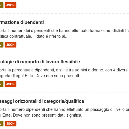
V
JSON
rmazione dipendenti
orta il numeri dei dipendenti che hanno effettuato formazione, distinti 
ifica contrattuale. Il dato é riferito al...
V
JSON
ologie di rapporto di lavoro flessibile
orta la percentuale dipendenti, distinti tra uomini e donne, con 4 diversi t
egoria di ogni Ente. Dove non sono presenti...
V
JSON
saggi orizzontali di categoria/qualifica
orta il numero dipendenti che hanno effettuato un passaggio di livello o
i Ente. Dove non sono presenti dati, significa...
V
JSON