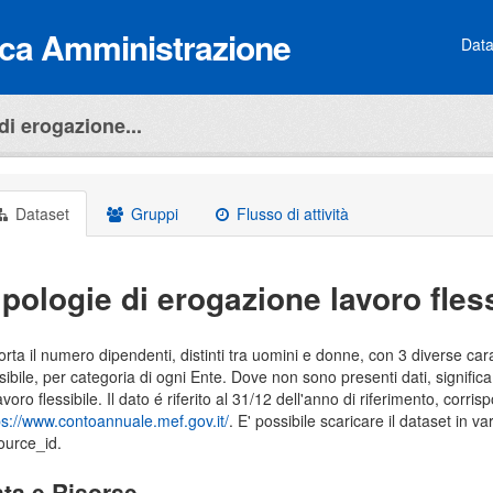
lica Amministrazione
Data
di erogazione...
Dataset
Gruppi
Flusso di attività
ipologie di erogazione lavoro fless
orta il numero dipendenti, distinti tra uomini e donne, con 3 diverse car
ssibile, per categoria di ogni Ente. Dove non sono presenti dati, signifi
lavoro flessibile. Il dato é riferito al 31/12 dell'anno di riferimento, corri
ps://www.contoannuale.mef.gov.it/
. E' possibile scaricare il dataset in va
ource_id.
ta e Risorse