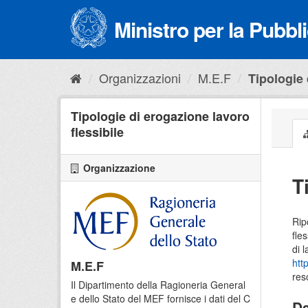
Salta
al
Ministro per la Pubb
contenuto
Organizzazioni
M.E.F
Tipologie 
Tipologie di erogazione lavoro
flessibile
Organizzazione
T
Rip
fle
di 
htt
M.E.F
res
Il Dipartimento della Ragioneria General
e dello Stato del MEF fornisce i dati del C
Da