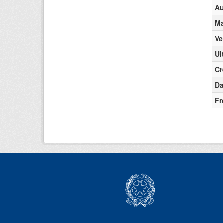
Au
Ma
Ve
Ul
Cr
Da
Fr