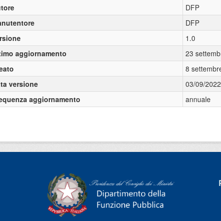
tore
DFP
nutentore
DFP
rsione
1.0
timo aggiornamento
23 settemb
eato
8 settembr
ta versione
03/09/2022
equenza aggiornamento
annuale