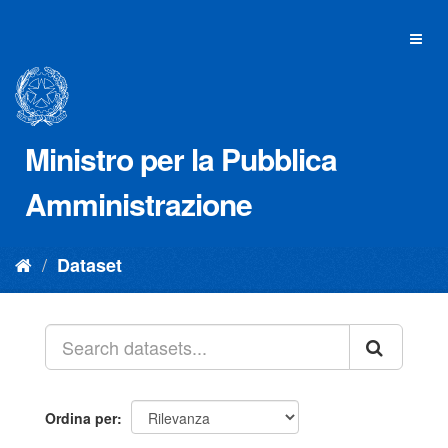
Salta
al
Toggl
contenuto
naviga
Ministro per la Pubblica
Amministrazione
Dataset
Ordina per