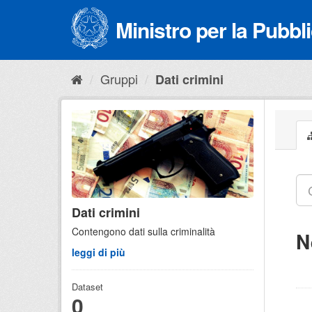
Salta
al
Ministro per la Pubb
contenuto
Gruppi
Dati crimini
Dati crimini
Contengono dati sulla criminalità
N
leggi di più
Dataset
0