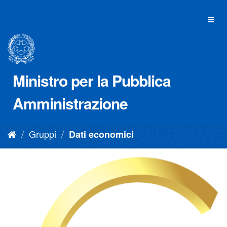
Salta
al
Toggl
contenuto
naviga
Ministro per la Pubblica
Amministrazione
Gruppi
Dati economici